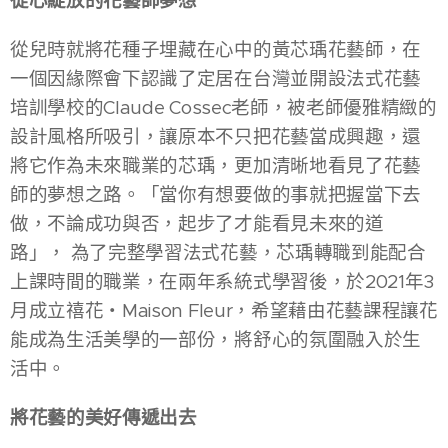
從心綻放的花藝師夢想
從兒時就將花種子埋藏在心中的黃芯瑀花藝師，在
一個因緣際會下認識了定居在台灣並開設法式花藝
培訓學校的Claude Cossec老師，被老師優雅精緻的
設計風格所吸引，讓原本不只把花藝當成興趣，還
將它作為未來職業的芯瑀，更加清晰地看見了花藝
師的夢想之路。「當你有想要做的事就把握當下去
做，不論成功與否，起步了才能看見未來的道
路」， 為了完整學習法式花藝，芯瑀轉職到能配合
上課時間的職業，在兩年系統式學習後，於2021年3
月成立禧花・Maison Fleur，希望藉由花藝課程讓花
能成為生活美學的一部份，將舒心的氛圍融入於生
活中。
將花藝的美好傳遞出去